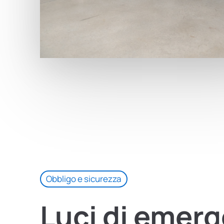
Obbligo e sicurezza
Luci
di
emerg