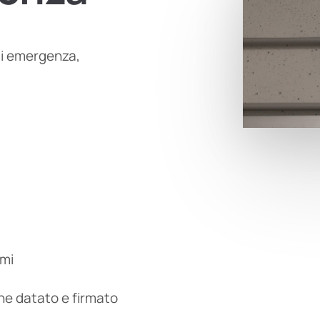
 di emergenza,
rmi
ne datato e firmato