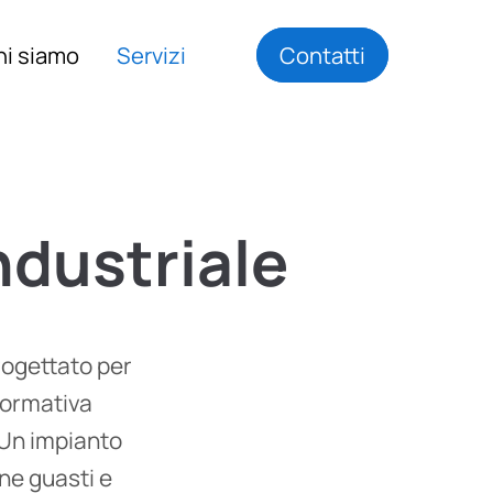
hi siamo
Servizi
Contatti
ndustriale
rogettato per
normativa
. Un impianto
ne guasti e