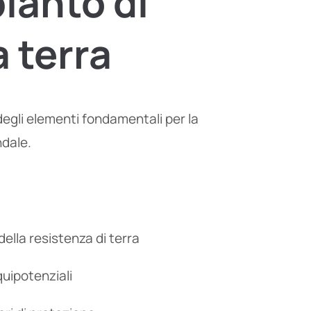
pianto
di
a
terra
egli elementi fondamentali per la
ndale.
ella resistenza di terra
quipotenziali