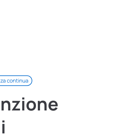
za continua
nzione
i